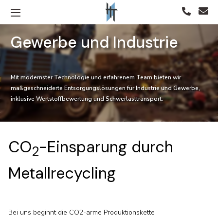
Gewerbe und Industrie
Mit modernster Technologie und erfahrenem Team bieten wir
maßgeschneiderte Entsorgungslösungen für Industrie und Gewerbe,
inklusive Wertstoffbewertung und Schwerlasttransport.
CO
-Einsparung durch
2
Metallrecycling
Bei uns beginnt die CO2-arme Produktionskette